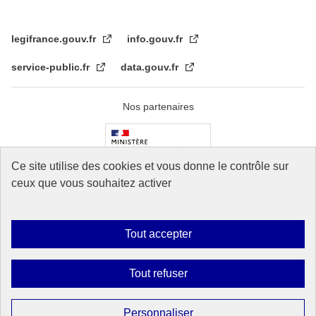
legifrance.gouv.fr
info.gouv.fr
service-public.fr
data.gouv.fr
Nos partenaires
Ce site utilise des cookies et vous donne le contrôle sur
ceux que vous souhaitez activer
Tout accepter
Plan du site
Accessibilité : Partiellement conforme
Mentions légales
Tout refuser
Données personnelles
Contact
Gestion des cookies
Sauf mention explicite de propriété intellectuelle détenue par des tiers, les
Personnaliser