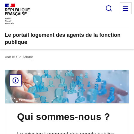
Recherc
M
RÉPUBLIQUE
FRANÇAISE
Le portail logement des agents de la fonction
publique
Voir le fil d’Ariane
Qui sommes-nous ?
La mission Logement des agents publics,