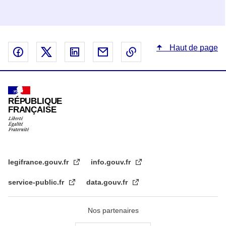
Haut de page
Partager sur Facebook - nouvelle fenêtre
Partager sur X - nouvelle fenêtre
Partager sur Linked In - nouvelle fenêtr
Partager par email - nouvelle fe
Copier le lien dans le 
RÉPUBLIQUE
FRANÇAISE
legifrance.gouv.fr
info.gouv.fr
service-public.fr
data.gouv.fr
Nos partenaires