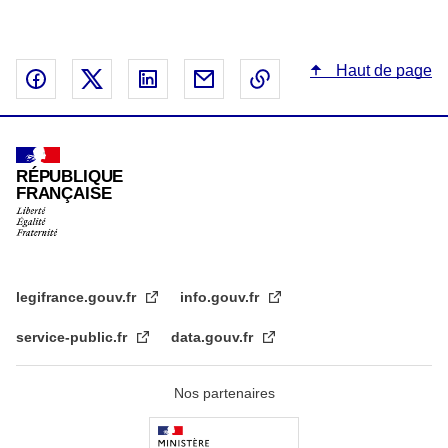
Haut de page
Partager sur Facebook - nouvelle fenêtre
Partager sur X - nouvelle fenêtre
Partager sur Linked In - nouvelle fenêtr
Partager par email - nouvelle fe
Copier le lien dans le 
RÉPUBLIQUE
FRANÇAISE
legifrance.gouv.fr
info.gouv.fr
service-public.fr
data.gouv.fr
Nos partenaires